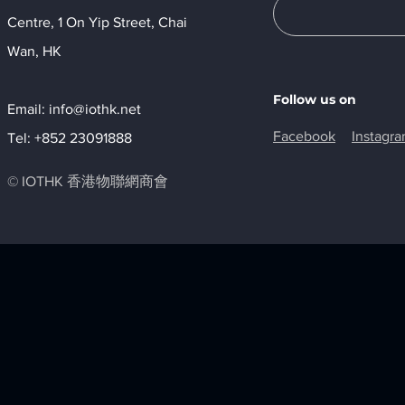
Centre, 1 On Yip Street, Chai
Wan, HK​
Follow us on
Email:
info@iothk.net
Facebook
Instagr
Tel: +852 23091888
© IOTHK 香港物聯網商會