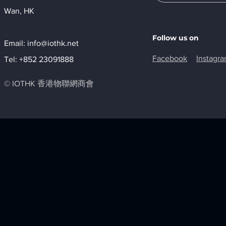
Wan, HK​
Follow us on
Email:
info@iothk.net
Facebook
Instagr
Tel: +852 23091888
© IOTHK 香港物聯網商會