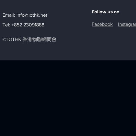
Follow us on
Email:
info@iothk.net
Facebook
Instagr
Tel: +852 23091888
© IOTHK 香港物聯網商會