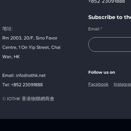
+852 23091888
Subscribe to 
地址:
Email
Rm 2003, 20/F, Sino Favor
Centre, 1 On Yip Street, Chai
Wan, HK​
Follow us on
Email:
info@iothk.net
Facebook
Instagr
Tel: +852 23091888
© IOTHK 香港物聯網商會