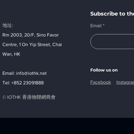
Subscribe to 
地址:
Email
Rm 2003, 20/F, Sino Favor
Centre, 1 On Yip Street, Chai
Wan, HK​
Follow us on
Email:
info@iothk.net
Facebook
Instagr
Tel: +852 23091888
© IOTHK 香港物聯網商會