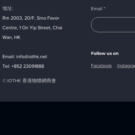
地址:
Email
Rm 2003, 20/F, Sino Favor
Centre, 1 On Yip Street, Chai
Wan, HK​
Follow us on
Email:
info@iothk.net
Facebook
Instagr
Tel: +852 23091888
© IOTHK 香港物聯網商會