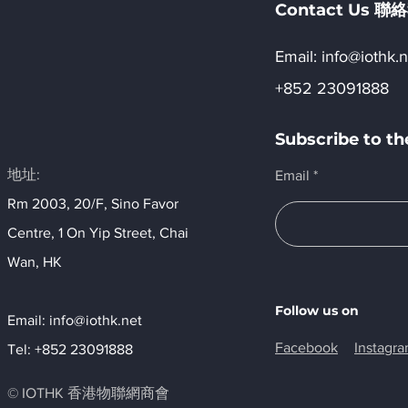
Contact Us 
Email:​
info@iothk.n
+852 23091888
Subscribe to 
地址:
Email
Rm 2003, 20/F, Sino Favor
Centre, 1 On Yip Street, Chai
Wan, HK​
Follow us on
Email:
info@iothk.net
Facebook
Instagr
Tel: +852 23091888
© IOTHK 香港物聯網商會