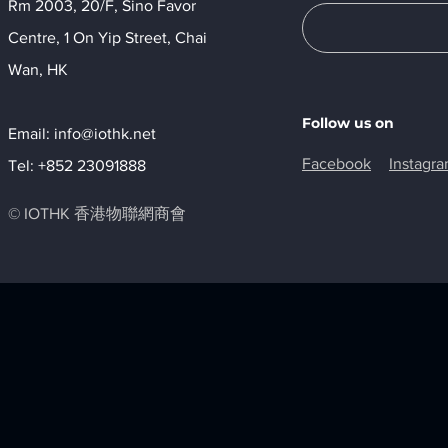
Rm 2003, 20/F, Sino Favor
Centre, 1 On Yip Street, Chai
Wan, HK​
Follow us on
Email:
info@iothk.net
Facebook
Instagr
Tel: +852 23091888
© IOTHK 香港物聯網商會