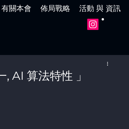
有關本會
佈局戰略
活動 與 資訊
一, AI 算法特性 」