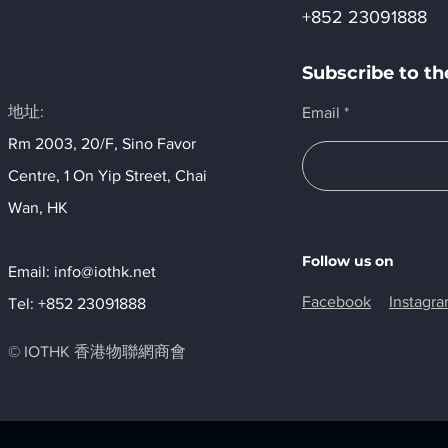
+852 23091888
Subscribe to 
地址:
Email
Rm 2003, 20/F, Sino Favor
Centre, 1 On Yip Street, Chai
Wan, HK​
Follow us on
Email:
info@iothk.net
Facebook
Instagr
Tel: +852 23091888
© IOTHK 香港物聯網商會