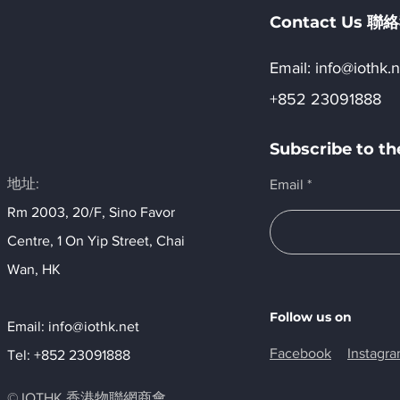
Contact Us 
Email:​
info@iothk.n
+852 23091888
Subscribe to 
地址:
Email
Rm 2003, 20/F, Sino Favor
Centre, 1 On Yip Street, Chai
Wan, HK​
Follow us on
Email:
info@iothk.net
Facebook
Instagr
Tel: +852 23091888
© IOTHK 香港物聯網商會