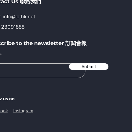
tact Us 聯絡我們
:​
info@iothk.net
 23091888
cribe to the newsletter 訂閱會報
Submit
w us on
book
Instagram