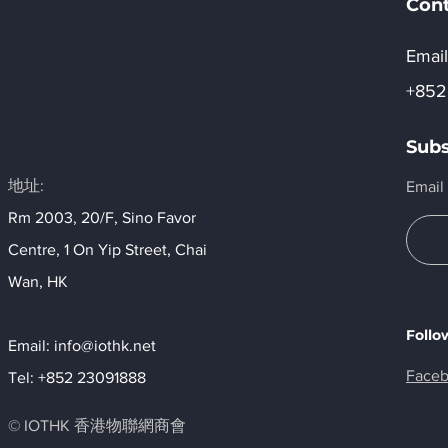
Con
Email
+852
Subs
地址:
Email
Rm 2003, 20/F, Sino Favor
Centre, 1 On Yip Street, Chai
Wan, HK​
Follo
Email:
info@iothk.net
Face
Tel: +852 23091888
© IOTHK 香港物聯網商會