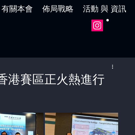
有關本會
佈局戰略
活動 與 資訊
」香港賽區正火熱進行