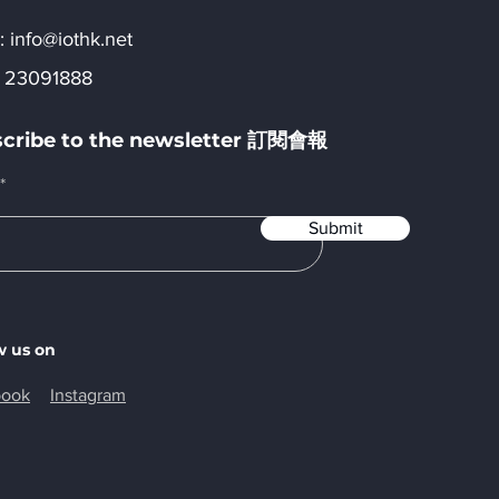
:​
info@iothk.net
 23091888
cribe to the newsletter 訂閱會報
Submit
w us on
book
Instagram