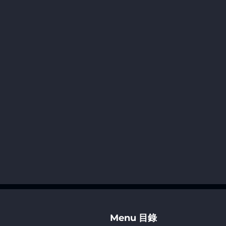
產
續
Menu 目錄