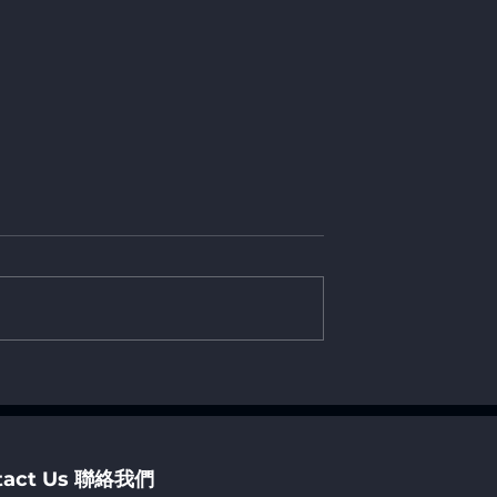
h Asia (MTA) in
香港生產力局「推動新質生
2026
力：踏上新型工業化和可持
發展新路徑」國際會議
tact Us 聯絡我們