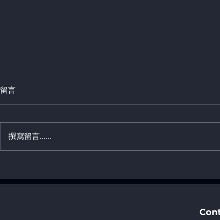
留言
撰寫留言......
Mobility Tec
「《香港01》人工智能升級轉
Thailand, 
型交流日2026」活動詳情
Con