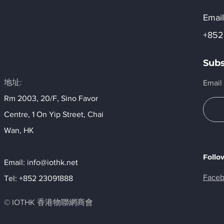
Email
+852
Subs
地址:
Email
Rm 2003, 20/F, Sino Favor
Centre, 1 On Yip Street, Chai
Wan, HK​
Follo
Email:
info@iothk.net
Face
Tel: +852 23091888
© IOTHK 香港物聯網商會