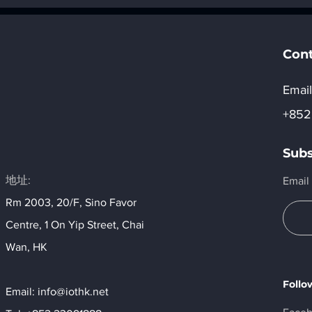
「六, AI 行業應用」
AI 行業應用
Con
Email
+852
Subs
地址:
Email
Rm 2003, 20/F, Sino Favor
Centre, 1 On Yip Street, Chai
Wan, HK​
Follo
Email:
info@iothk.net