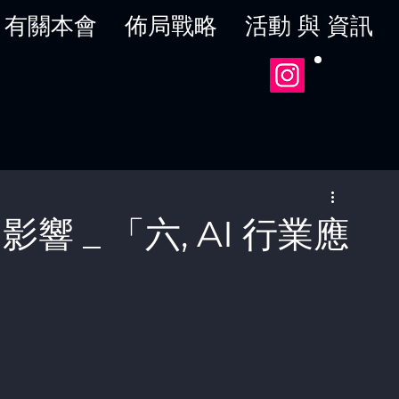
有關本會
佈局戰略
活動 與 資訊
的影響 _ 「六, AI 行業應