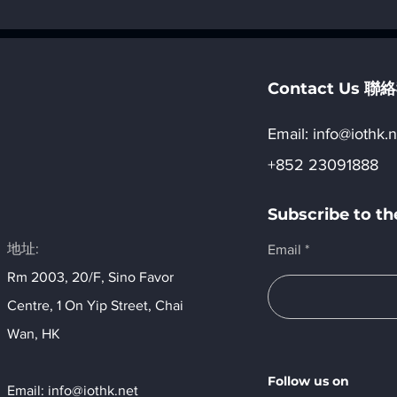
4. 設備端人工智能 _ 「四, AI
3. NPU簡介_「
相關硬件」
件」
Contact Us 
Email:​
info@iothk.n
+852 23091888
Subscribe to 
地址:
Email
Rm 2003, 20/F, Sino Favor
Centre, 1 On Yip Street, Chai
Wan, HK​
Follow us on
Email:
info@iothk.net