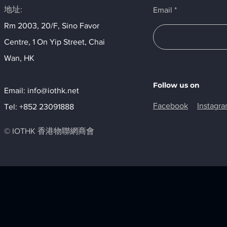
地址:
Email
Rm 2003, 20/F, Sino Favor
Centre, 1 On Yip Street, Chai
Wan, HK​
Follow us on
Email:
info@iothk.net
Facebook
Instagr
Tel: +852 23091888
© IOTHK 香港物聯網商會