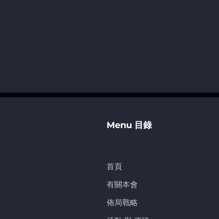
產
續
Menu 目錄
首頁
有關本會
佈局戰略