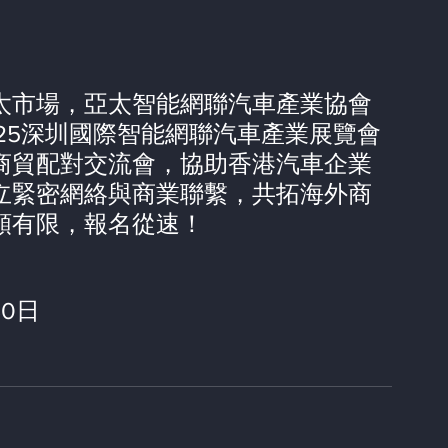
太市場，亞太智能網聯汽⾞產業協會
25深圳國際智能網聯汽⾞產業展覽會
商貿配對交流會，協助⾹港汽⾞企業
⽴緊密網絡與商業聯繫，共拓海外商
額有限，報名從速！
30⽇