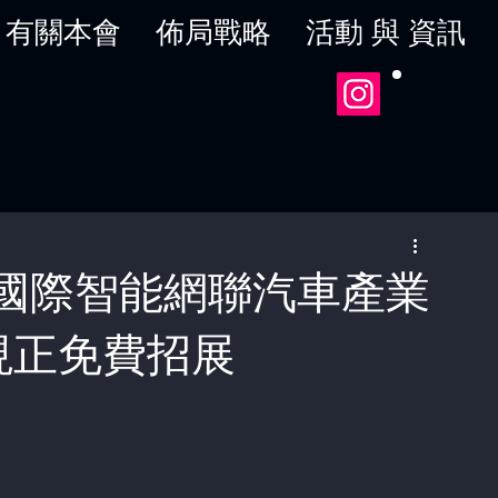
有關本會
佈局戰略
活動 與 資訊
圳國際智能網聯汽⾞產業
現正免費招展