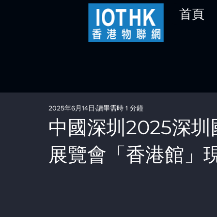
首頁
2025年6月14日
讀畢需時 1 分鐘
中國深圳2025深
展覽會「⾹港館」