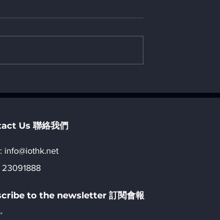
h Asia (MTA) in
香港生產力局「推動新質生
2026
力：踏上新型工業化和可持
發展新路徑」國際會議
tact Us 聯絡我們
:​
info@iothk.net
 23091888
cribe to the newsletter 訂閱會報